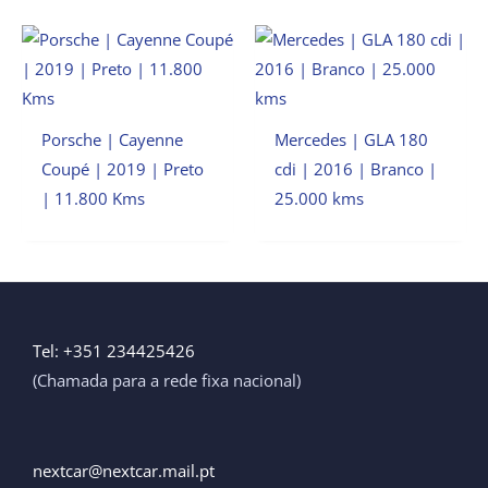
Porsche | Cayenne
Mercedes | GLA 180
Coupé | 2019 | Preto
cdi | 2016 | Branco |
| 11.800 Kms
25.000 kms
Tel: +351 234425426
(Chamada para a rede fixa nacional)
nextcar@nextcar.mail.pt ​