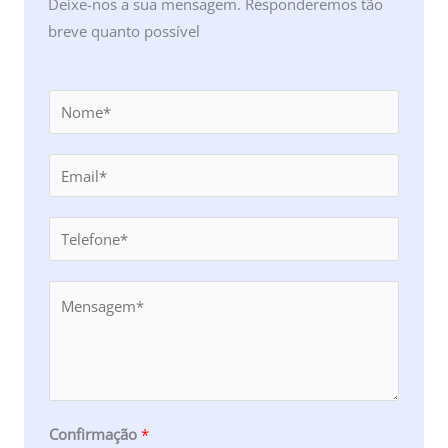
Deixe-nos a sua mensagem. Responderemos tão
breve quanto possível
N
o
m
E
e
m
*
a
T
i
e
l
l
Y
*
*
o
u
r
M
e
Confirmação
*