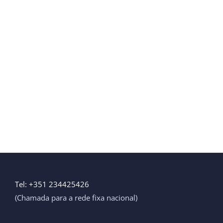
Tel: +351 234425426
(Chamada para a rede fixa nacional)