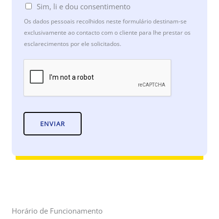
s
Sim, li e dou consentimento
s
Os dados pessoais recolhidos neste formulário destinam-se
a
exclusivamente ao contacto com o cliente para lhe prestar os
g
esclarecimentos por ele solicitados.
e
*
ENVIAR
Horário de Funcionamento