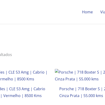
Home
Vi
Ordenado
por
mais
recentes
ultados
es | CLE 53 Amg | Cabrio
Porsche | 718 Boxter S | 
 | Vermelho | 8500 Kms
Cinza Prata | 55.000 kms