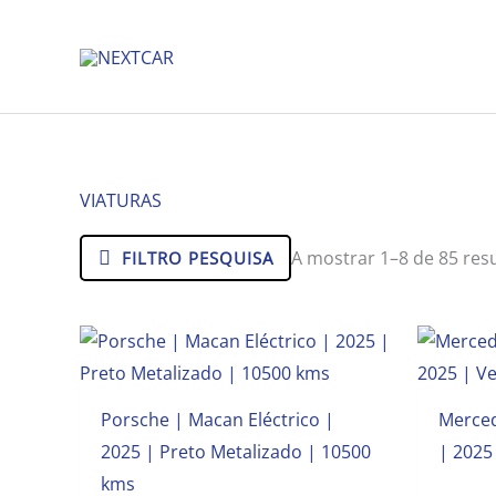
Skip
to
content
VIATURAS
A mostrar 1–8 de 85 res
FILTRO PESQUISA
Porsche | Macan Eléctrico |
Merced
2025 | Preto Metalizado | 10500
| 2025
kms