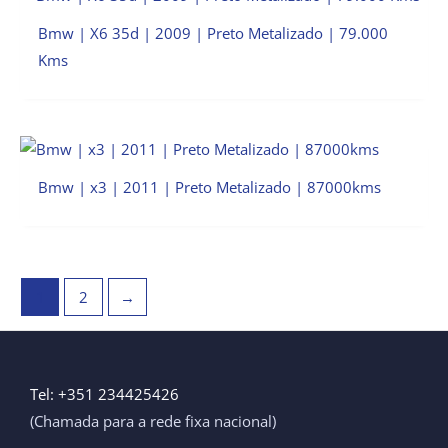
Bmw | X6 35d | 2009 | Preto Metalizado | 79.000
Kms
Bmw | x3 | 2011 | Preto Metalizado | 87000kms
1
2
→
Tel: +351 234425426
(Chamada para a rede fixa nacional)