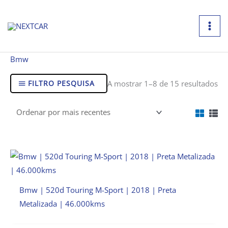
Skip
to
content
Or
Bmw
po
ma
re
FILTRO PESQUISA
A mostrar 1–8 de 15 resultados
Bmw | 520d Touring M-Sport | 2018 | Preta
Metalizada | 46.000kms