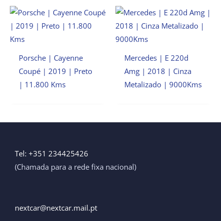
Porsche | Cayenne
Mercedes | E 220d
Coupé | 2019 | Preto
Amg | 2018 | Cinza
| 11.800 Kms
Metalizado | 9000Kms
Tel: +351 234425426
(Chamada para a rede fixa nacional)
nextcar@nextcar.mail.pt ​