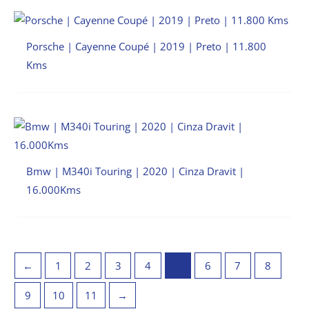
Porsche | Cayenne Coupé | 2019 | Preto | 11.800
Kms
Bmw | M340i Touring | 2020 | Cinza Dravit |
16.000Kms
←
1
2
3
4
5
6
7
8
9
10
11
→