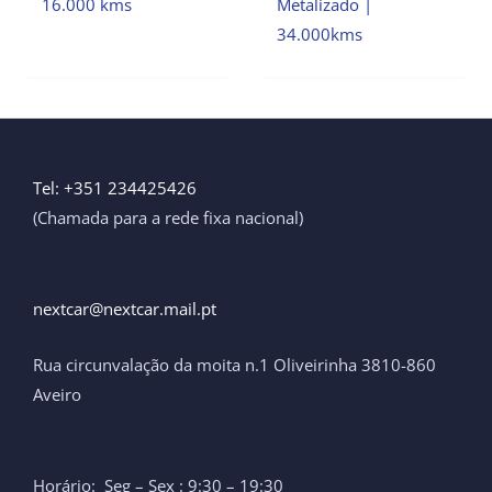
16.000 kms
Metalizado |
34.000kms
Tel: +351 234425426
(Chamada para a rede fixa nacional)
nextcar@nextcar.mail.pt ​
Rua circunvalação da moita n.1 Oliveirinha 3810-860
Aveiro
Horário: Seg – Sex : 9:30 – 19:30